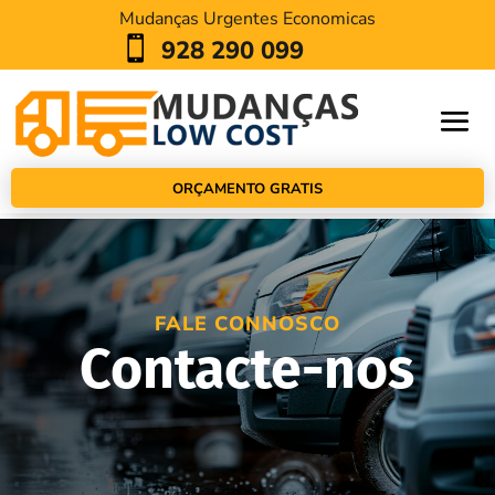
Mudanças Urgentes Economicas

928 290 099
ORÇAMENTO GRATIS
FALE CONNOSCO
Contacte-nos