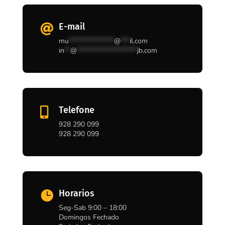
E-mail

mu
***************
@
***
il.com
in
**
@
********************
jb.com
Telefone

928 290 099
928 290 099
Horarios

Seg-Sab 9:00 – 18:00
Domingos Fechado