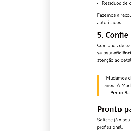
Resíduos de 
Fazemos a recol
autorizados.
5. Confi
Com anos de exp
se pela
eficiênc
atenção ao detal
“Mudámos de 
anos. A Mud
— Pedro S.,
Pronto p
Solicite já o se
profissional.