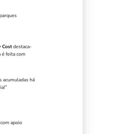
oparques
 Cost
destaca-
 é feita com
as acumuladas há
a!”
 com apoio