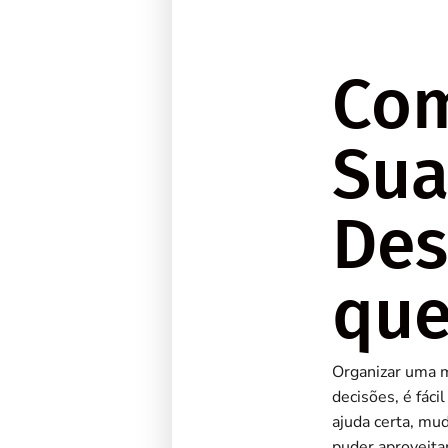
Com
Sua
Des
que
Organizar uma m
decisões, é fác
ajuda certa, mud
puder aproveitar