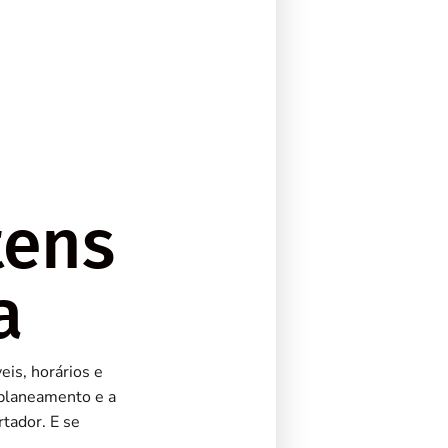
tens
a
is, horários e
 planeamento e a
rtador. E se