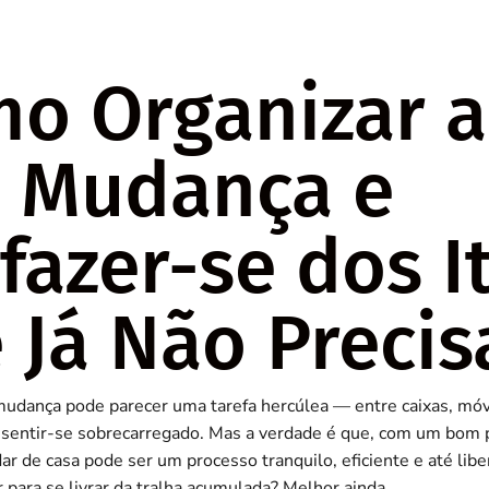
o Organizar a
 Mudança e
fazer-se dos I
 Já Não Precis
udança pode parecer uma tarefa hercúlea — entre caixas, móve
il sentir-se sobrecarregado. Mas a verdade é que, com um bom
ar de casa pode ser um processo tranquilo, eficiente e até libe
 para se livrar da tralha acumulada? Melhor ainda.