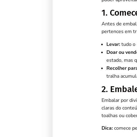
1. Comec
Antes de embala
pertences em tr
Levar:
tudo o 
Doar ou vend
estado, mas q
Recolher para
tralha acumul
2. Embal
Embalar por div
claras do conteú
toalhas ou cobe
Dica:
comece pel