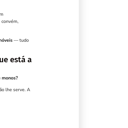
om
e convém,
móveis
— tudo
ue está a
e monos?
ão lhe serve. A