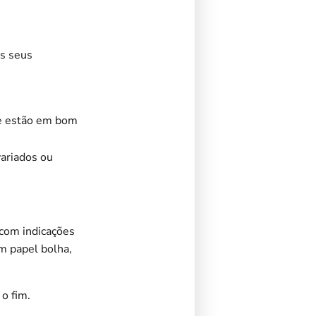
os seus
ue estão em bom
variados ou
 com indicações
om papel bolha,
o fim.