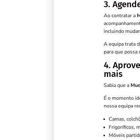
3. Agend
Ao contratar a
M
acompanhamento 
incluindo mudan
A equipa trata 
para que possa r
4. Aprove
mais
Sabia que a
Mud
É o momento idea
nossa equipa re
Camas, colchõ
Frigoríficos,
Móveis partid