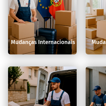

Mudanças Internacionais
Muda