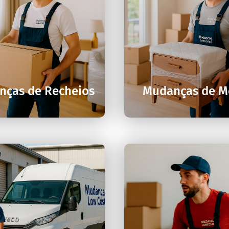


nças de Recheios
Mudanças de M