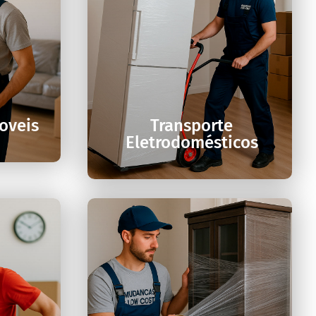

oveis
Transporte
Eletrodomésticos