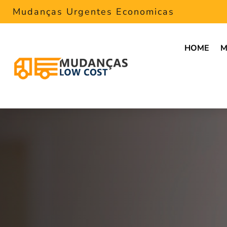
Mudanças Urgentes Economicas
HOME
M