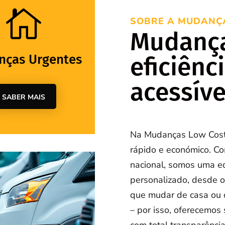

SOBRE A MUDANÇ
Mudança
ças Urgentes
eficiênc
acessíve
SABER MAIS
Na Mudanças Low Cost,
rápido e económico. Co
nacional, somos uma eq
personalizado, desde o
que mudar de casa ou
– por isso, oferecemos
com total transparência