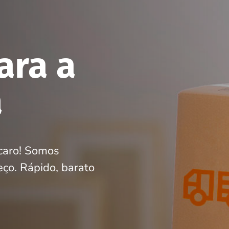
ara a
a
caro! Somos
ço. Rápido, barato