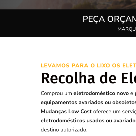
PEÇA ORÇAM
MARQUE
LEVAMOS PARA O LIXO OS ELE
Recolha de E
Comprou um
eletrodoméstico novo
e 
equipamentos avariados ou obsoleto
Mudanças Low Cost
oferece um servi
eletrodomésticos usados ou avariado
destino autorizado.