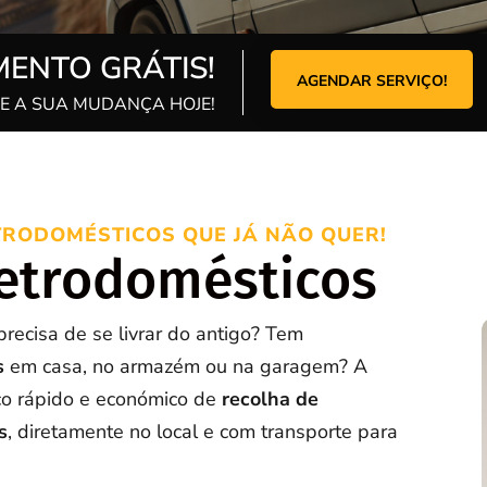
ENTO GRÁTIS!
AGENDAR SERVIÇO!
 A SUA MUDANÇA HOJE!
TRODOMÉSTICOS QUE JÁ NÃO QUER!
letrodomésticos
precisa de se livrar do antigo? Tem
s
em casa, no armazém ou na garagem? A
ço rápido e económico de
recolha de
s
, diretamente no local e com transporte para