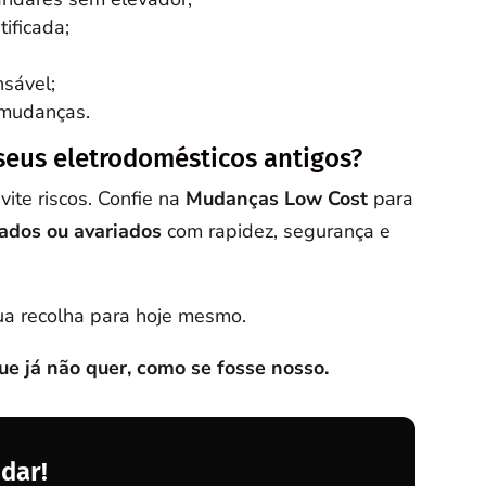
tificada;
nsável;
 mudanças.
seus eletrodomésticos antigos?
ite riscos. Confie na
Mudanças Low Cost
para
sados ou avariados
com rapidez, segurança e
a recolha para hoje mesmo.
 já não quer, como se fosse nosso.
dar!