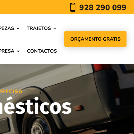
928 290 099

PEZAS
TRAJETOS
ORÇAMENTO GRATIS
PRESA
CONTACTOS
PRECISA
ésticos