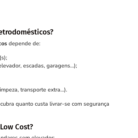
letrodomésticos?
cos
depende de:
s);
elevador, escadas, garagens…);
impeza, transporte extra…).
cubra quanto custa livrar-se com segurança
 Low Cost?
andares sem elevador;