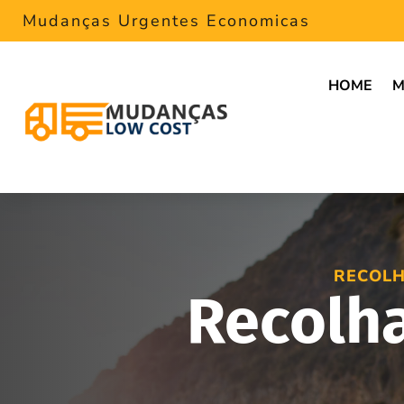
Mudanças Urgentes Economicas
HOME
M
RECOLH
Recolh