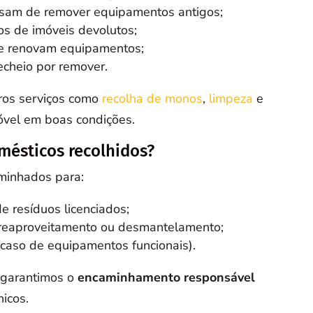
cisam de remover equipamentos antigos;
os de imóveis devolutos;
que renovam equipamentos;
cheio por remover.
os serviços como
recolha de monos
,
limpeza
e
óvel em boas condições.
mésticos recolhidos?
minhados para:
e resíduos licenciados;
reaproveitamento ou desmantelamento;
 caso de equipamentos funcionais).
 garantimos o
encaminhamento responsável
nicos.