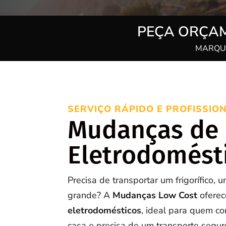
PEÇA ORÇAM
MARQUE
SERVIÇO RÁPIDO E PROFISSION
Mudanças de
Eletrodomést
Precisa de transportar um frigorífico,
grande? A
Mudanças Low Cost
oferec
eletrodomésticos
, ideal para quem c
casa e precisa de um transporte segur