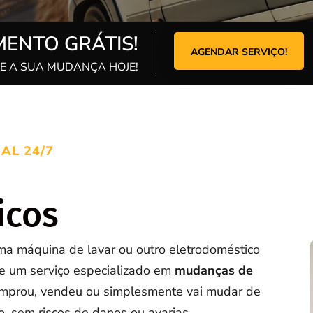
ENTO GRÁTIS!
AGENDAR SERVIÇO!
 A SUA MUDANÇA HOJE!
AL 24/7
icos
 uma máquina de lavar ou outro eletrodoméstico
e um serviço especializado em
mudanças de
omprou, vendeu ou simplesmente vai mudar de
o, sem riscos de danos ou avarias.