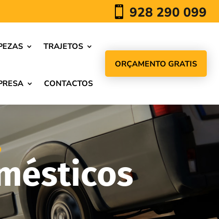
928 290 099

PEZAS
TRAJETOS
ORÇAMENTO GRATIS
PRESA
CONTACTOS
O
mésticos