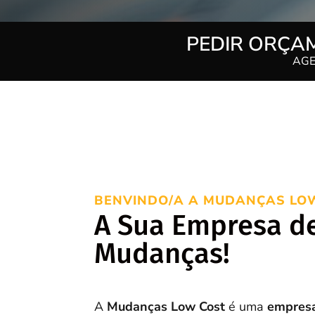
PEDIR ORÇAM
AGE
BENVINDO/A A MUDANÇAS LO
A Sua Empresa d
Mudanças!
A
Mudanças Low Cost
é uma
empres