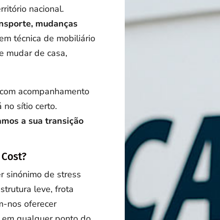
ritório nacional.
ansporte, mudanças
m técnica de mobiliário
e mudar de casa,
, com acompanhamento
no sítio certo.
tamos a sua transição
 Cost?
 sinónimo de stress
trutura leve, frota
m-nos oferecer
em qualquer ponto do