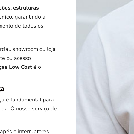
lcões, estruturas
cnico
, garantindo a
mento de todos os
rcial, showroom ou loja
nte ou acesso
as Low Cost
é o
ça
ça é fundamental para
enda. O nosso serviço de
apés e interruptores