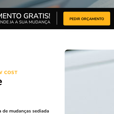
ENTO GRATIS!
PEDIR ORÇAMENTO
NDE JA A SUA MUDANÇA
W COST
e
a de mudanças sediada