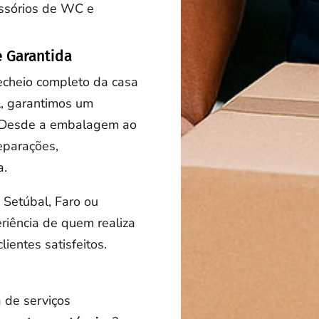
sórios de WC e
 Garantida
echeio completo da casa
l, garantimos um
 Desde a embalagem ao
eparações,
a.
 Setúbal, Faro ou
eriência de quem realiza
lientes satisfeitos.
 de serviços