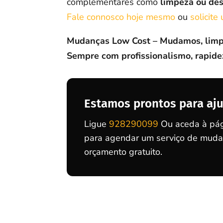
complementares como
limpeza ou de
Fale connosco hoje mesmo
ou
solicite
Mudanças Low Cost – Mudamos, limp
Sempre com profissionalismo, rapidez
Estamos prontos para aju
Ligue
928290099
Ou aceda à pág
para agendar um serviço de muda
orçamento gratuito.