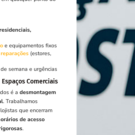
esidenciais,
io
e equipamentos fixos
 reparações
(estores,
ns de semana e urgências
 Espaços Comerciais
ados é a
desmontagem
al
. Trabalhamos
lojistas que encerram
orários de acesso
rigorosas
.