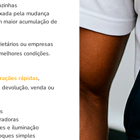
ozinhas
ixada pela mudança
m maior acumulação de
prietários ou empresas
melhores condições.
arações rápidas
,
a devolução, venda ou
es
uradoras
res e iluminação
toques simples