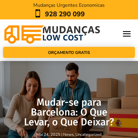
Mudanças Urgentes Economicas

928 290 099
ORÇAMENTO GRATIS
Mudar-se para
Barcelona: O Que
Levar, o Que Deixar?
Mai 24, 2025
|
News
,
Uncategorized